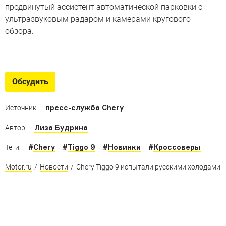
продвинутый ассистент автоматической парковки с
ультразвуковым радаром и камерами кругового
обзора.
Лучший автомобиль 2024 года в
России
Обсудить
Подведены итоги национальной премии «Топ-5 Авто»
пресс-служба Chery
Источник:
Лиза Будрина
Автор:
#
Chery
#
Tiggo 9
#
Новинки
#
Кроссоверы
Теги:
Motor.ru
/
Новости
/
Сhery Tiggo 9 испытали русскими холодами