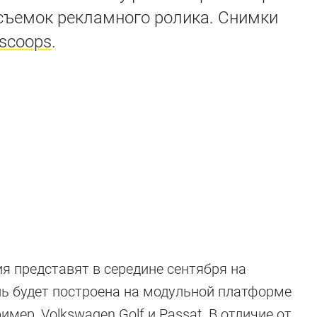
 съемок рекламного ролика. Снимки
scoops
.
ия представят в середине сентября на
ль будет построена на модульной платформе
имер, Volkswagen Golf и Passat. В отличие от