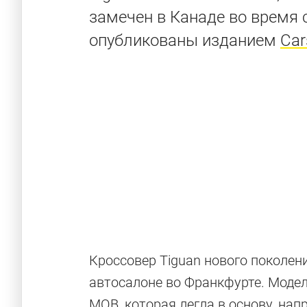
замечен в Канаде во время
опубликованы изданием
Car
Кроссовер Tiguan нового поколен
автосалоне во Франкфурте. Моде
MQB, которая легла в основу, напр