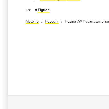
#
Tiguan
Тег:
Motor.ru
/
Новости
/
Новый VW Tiguan сфотогр