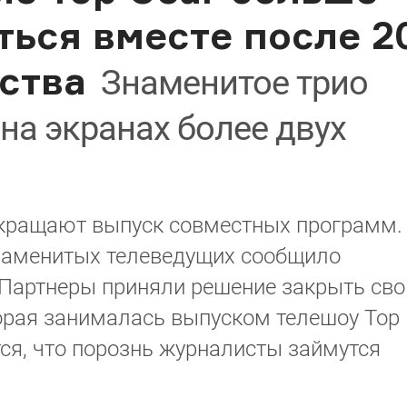
ться вместе после 2
ства
Знаменитое трио
на экранах более двух
кращают выпуск совместных программ.
наменитых телеведущих сообщило
l. Партнеры приняли решение закрыть св
рая занималась выпуском телешоу Top
тся, что порознь журналисты займутся