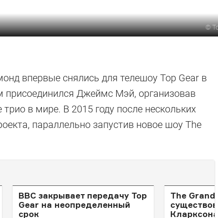
©
T
онд впервые снялись для телешоу Top Gear в
ним присоединился Джеймс Мэй, организовав
трио в мире. В 2015 году после нескольких
оекта, параллельно запустив новое шоу The
BBC закрывает передачу Top
The Grand
Gear на неопределенный
существов
срок
Кларксона