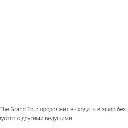
угодившие
 The Grand Tour продолжит выходить в эфир без
и другие машины, которые терпеть не может ведущий T
пустят с другими ведущими.