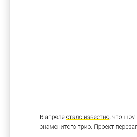
Машины, не 
Кларксону
В апреле
стало известно
, что шоу
BMW X1, Nissan GT-R, Volkswagen Scirocco 
знаменитого трио. Проект переза
Grand Tour