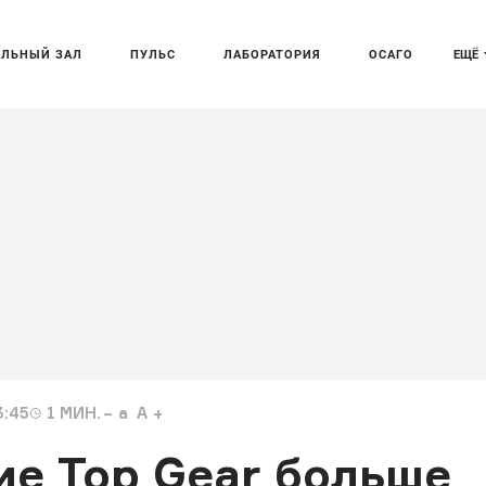
АЛЬНЫЙ ЗАЛ
ПУЛЬС
ЛАБОРАТОРИЯ
ОСАГО
ЕЩЁ
3:45
1
МИН.
a
A
е Top Gear больше