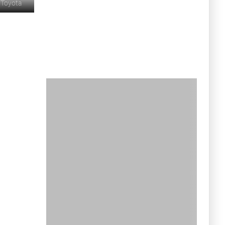
©
Toyota