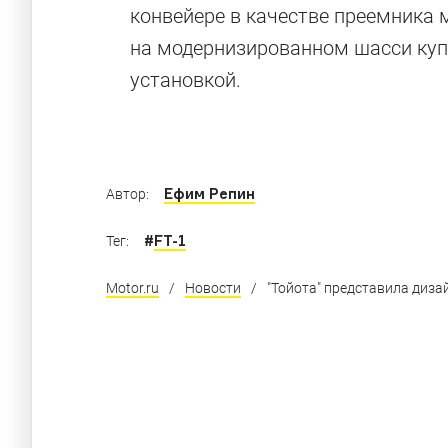
конвейере в качестве преемника м
на модернизированном шасси куп
установкой.
Ефим Репин
Автор:
#
FT-1
Тег:
Motor.ru
/
Новости
/
"Тойота" представила диза