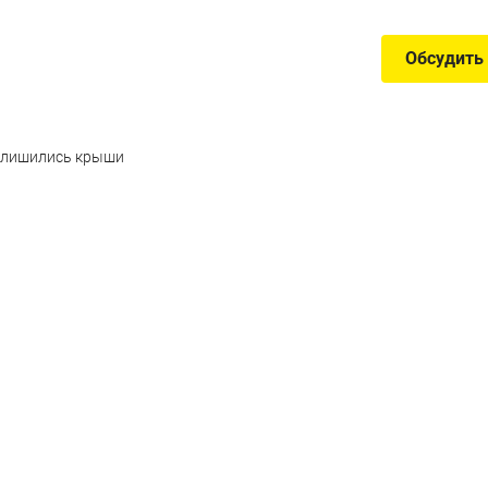
Обсудить
 S лишились крыши