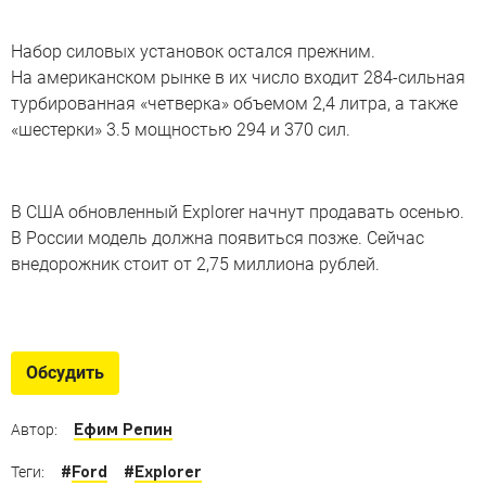
Набор силовых установок остался прежним.
На американском рынке в их число входит 284-сильная
турбированная «четверка» объемом 2,4 литра, а также
«шестерки» 3.5 мощностью 294 и 370 сил.
В США обновленный Explorer начнут продавать осенью.
В России модель должна появиться позже. Сейчас
внедорожник стоит от 2,75 миллиона рублей.
Самые доступные
внедорожники с «автоматом»
Обсудить
7 настоящих внедорожников с «автоматом»
по доступной цене
Ефим Репин
Автор:
#
Ford
#
Explorer
Теги: