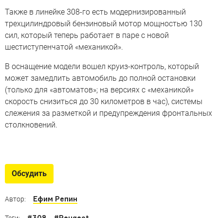
Также в линейке 308-го есть модернизированный
трехцилиндровый бензиновый мотор мощностью 130
сил, который теперь работает в паре с новой
шестиступенчатой «механикой».
В оснащение модели вошел круиз-контроль, который
может замедлить автомобиль до полной остановки
(только для «автоматов»; на версиях с «механикой»
скорость снизиться до 30 километров в час), системы
слежения за разметкой и предупреждения фронтальных
столкновений.
Машины-близнецы
Как выглядят машины с одинаковыми именами
Обсудить
в разных странах
Ефим Репин
Автор:
#
308
#
Peugeot