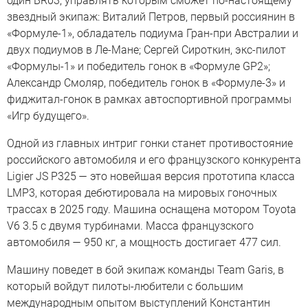
один BR03, управлять которым сможет по-настоящему
звездный экипаж: Виталий Петров, первый россиянин в
«Формуле-1», обладатель подиума Гран-при Австралии и
двух подиумов в Ле-Мане; Сергей Сироткин, экс-пилот
«Формулы-1» и победитель гонок в «Формуле GP2»;
Александр Смоляр, победитель гонок в «Формуле-3» и
фиджитал-гонок в рамках автоспортивной программы
«Игр будущего».
Одной из главных интриг гонки станет противостояние
российского автомобиля и его французского конкурента
Ligier JS P325 — это новейшая версия прототипа класса
LMP3, которая дебютировала на мировых гоночных
трассах в 2025 году. Машина оснащена мотором Toyota
V6 3.5 с двумя турбинами. Масса французского
автомобиля — 950 кг, а мощность достигает 477 сил.
Машину поведет в бой экипаж команды Team Garis, в
который войдут пилоты-любители с большим
международным опытом выступлений Константин