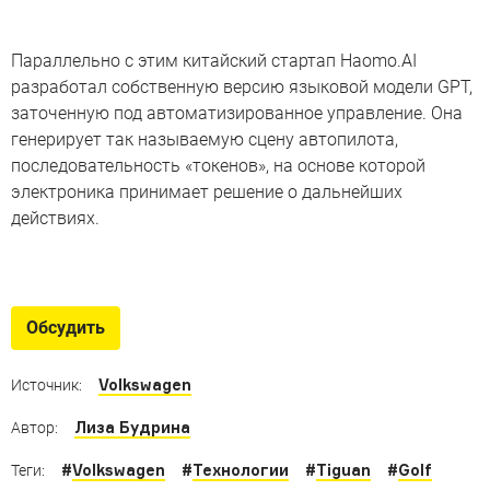
Параллельно с этим китайский стартап Haomo.AI
разработал собственную версию языковой модели GPT,
заточенную под автоматизированное управление. Она
генерирует так называемую сцену автопилота,
последовательность «токенов», на основе которой
электроника принимает решение о дальнейших
действиях.
Новые концепты
«Новый класс» BMW, «космический» внедорожник,
Обсудить
кроссоверы со световым «компасом» и другие
необычные шоу-кары
Volkswagen
Источник:
Лиза Будрина
Автор:
#
Volkswagen
#
Технологии
#
Tiguan
#
Golf
Теги: