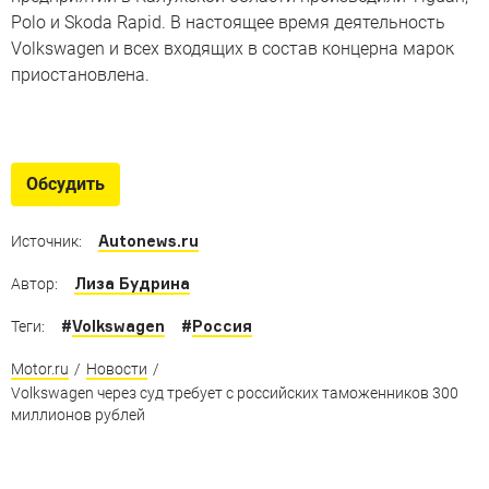
Polo и Skoda Rapid. В настоящее время деятельность
Volkswagen и всех входящих в состав концерна марок
приостановлена.
Вернулись с новым именем
Avante, KX3, QM6 и другие имена, под которыми
Обсудить
скрываются привычные нам автомобили
Autonews.ru
Источник:
Лиза Будрина
Автор:
#
Volkswagen
#
Россия
Теги:
Motor.ru
/
Новости
/
Volkswagen через суд требует с российских таможенников 300
миллионов рублей