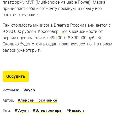
платформу MVP (Multi-choice Valuable Power). Марка
причисляет себя к сегменту премиум, и цены у неё
соответствующие.
Так, стоимость минивэна
Dream
в России начинается с
9 290 000 рублей. Кроссовер
Free
в зависимости от
версии оценивается в 7 490 000—8 890 000 рублей.
Сколько будет стоить седан, пока неизвестно. Но прием
заявок уже открыт.
Китайские новинки для РФ
Бюджетные и роскошные, скромные и быстрые модели
Обсудить
из КНР для нашей страны
Voyah
Источник:
Алексей Носаченко
Автор:
#
Voyah
#
Электрокары
#
Passion
Теги: