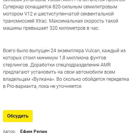
Суперкар оснащается 820-сильным семилитровым
мотором V12 и шестиступенчатой секвентальной
трансмиссией Xtrac. Максимальная скорость такой
машины превышает 320 километров в час.
Всего было выпущен 24 экземпляра Vulcan, каждый из
которых стоил минимум 1,8 миллиона фунтов
стерлингов. Доработки спецподразделения AMR
предлагают установить на свои автомобили всем
владельцам «Вулкана». Во сколько обойдется переделка
в Pro-варианта, пока не уточняется.
Гордость Ее Величества
10 выдающихся (и это объективно) британских машин
Обсудить
Ефим Репин
Автор: