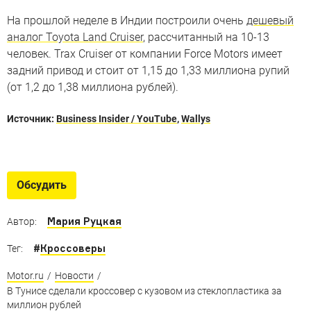
На прошлой неделе в Индии построили очень
дешевый
аналог Toyota Land Cruiser
, рассчитанный на 10-13
человек. Trax Cruiser от компании Force Motors имеет
задний привод и стоит от 1,15 до 1,33 миллиона рупий
(от 1,2 до 1,38 миллиона рублей).
Источник:
Business Insider / YouTube
,
Wallys
Любимые кроссоверы россиян
13 самых продаваемых кроссоверов и внедорожников
Обсудить
Мария Руцкая
Автор:
#
Кроссоверы
Тег:
Motor.ru
/
Новости
/
В Тунисе сделали кроссовер с кузовом из стеклопластика за
миллион рублей