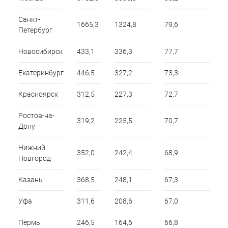
Санкт-
1665,3
1324,8
79,6
Петербург
Новосибирск
433,1
336,3
77,7
Екатеринбург
446,5
327,2
73,3
Красноярск
312,5
227,3
72,7
Ростов-на-
319,2
225,5
70,7
Дону
Нижний
352,0
242,4
68,9
Новгород
Казань
368,5
248,1
67,3
Уфа
311,6
208,6
67,0
Пермь
246,5
164,6
66,8