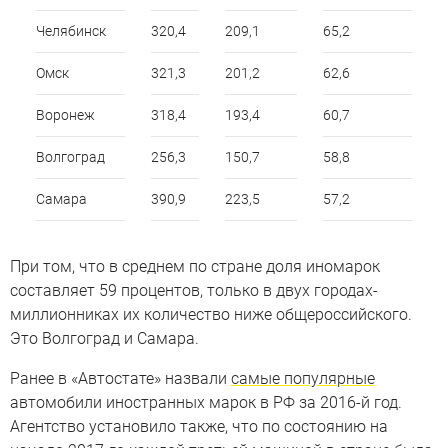
Челябинск
320,4
209,1
65,2
Омск
321,3
201,2
62,6
Воронеж
318,4
193,4
60,7
Волгоград
256,3
150,7
58,8
Самара
390,9
223,5
57,2
При том, что в среднем по стране доля иномарок
составляет 59 процентов, только в двух городах-
миллионниках их количество ниже общероссийского.
Это Волгоград и Самара.
Ранее в «Автостате» назвали
самые популярные
автомобили иностранных марок в РФ за 2016-й год.
Агентство установило также, что по состоянию на