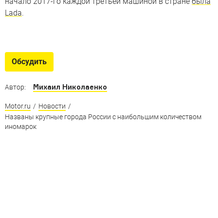
начало 2017-го каждой третьей машиной в стране
была
Lada
.
Топ-25 машин в России
Самые популярные автомобили российского рынка
Обсудить
за минувшие 12 месяцев
Михаил Николаенко
Автор:
Motor.ru
/
Новости
/
Названы крупные города России с наибольшим количеством
иномарок