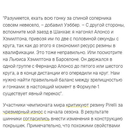
"Разумеется, ехать всю гонку за спиной соперника
совсем невесело, – добавил Уэббер. – С другой стороны,
вспомните мой заезд в Шанхае: я нагонял Алонсо и
Хэмилтона, привозя им по две с половиной секунды с
круга, так как до этого я сэкономил ресурс резины в
квалификации. Это тоже неправильно. Или посмотрите
на Льюиса Хэмилтона в Барселоне. Он держался в
одной группе с Фернандо Алонсо до пятого или шестого
круга, а в конце дистанции его опередили на круг. Нам
нужно найти правильный баланс между зрелищностью
и гонками: в настоящий момент в Формуле-1
существует явный перекос".
Участники чемпионата мира
критикуют
резину Pirelli за
чрезмерный износ
с начала сезона. В результате
шинники
согласились
внести изменения в конструкцию
покрышек. Примечательно, что похожими свойствами