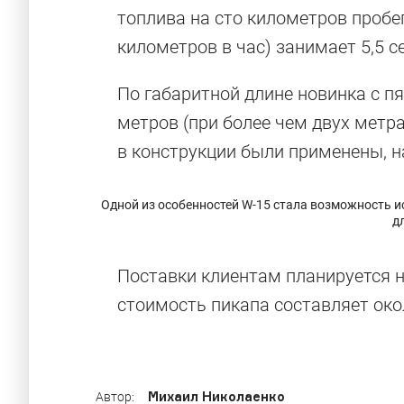
топлива на сто километров пробег
километров в час) занимает 5,5 с
По габаритной длине новинка с п
метров (при более чем двух метр
в конструкции были применены, н
Одной из особенностей W-15 стала возможность и
д
Машины-сам
Поставки клиентам планируется н
стоимость пикапа составляет око
Уникальные автомобили, заслужившие свое 
Михаил Николаенко
Автор: