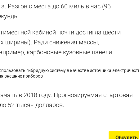
а. Разгон с места до 60 миль в час (96
екунды.
ятиместной кабиной почти достигла шести
ах ширины). Ради снижения массы,
апример, карбоновые кузовные панели.
спользовать гибридную систему в качестве источника электричест
ля внешних приборов
оделки
ачать в 2018 году. Прогнозируемая стартовая
ло 52 тысяч долларов.
место в истории
Обсудить