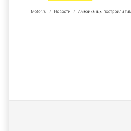
Motor.ru
/
Новости
/
Американцы построили ги