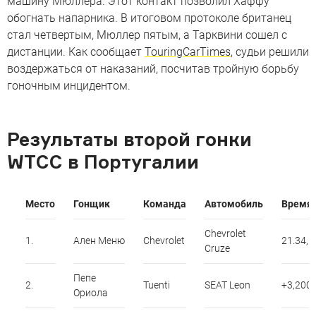
машину Мюллера. Этот контакт позволил Хаффу
обогнать напарника. В итоговом протоколе британец
стал четвертым, Мюллер пятым, а Тарквини сошел с
дистанции. Как сообщает
TouringCarTimes
, судьи решили
воздержаться от наказаний, посчитав тройную борьбу
гоночным инцидентом.
Результаты второй гонки
WTCC в Португалии
Место
Гонщик
Команда
Автомобиль
Время
Chevrolet
1.
Ален Меню
Chevrolet
21.34,1
Cruze
Пепе
2.
Tuenti
SEAT Leon
+3,200
Ориола