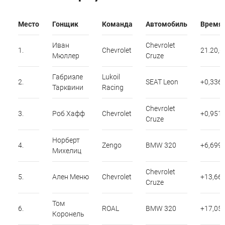
Место
Гонщик
Команда
Автомобиль
Время
Иван
Chevrolet
1.
Chevrolet
21.20,6
Мюллер
Cruze
Габриэле
Lukoil
2.
SEAT Leon
+0,336
Тарквини
Racing
Chevrolet
3.
Роб Хафф
Chevrolet
+0,951
Cruze
Норберт
4.
Zengo
BMW 320
+6,699
Михелиц
Chevrolet
5.
Ален Меню
Chevrolet
+13,66
Cruze
Том
6.
ROAL
BMW 320
+17,05
Коронель