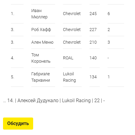
Иван
1.
Chevrolet
245
6
Мюллер
3.
Роб Хафф
Chevrolet
227
2
3.
Ален Меню
Chevrolet
210
3
Том
4.
ROAL
140
-
Коронель
Габриэле
Lukoil
5.
134
1
Тарквини
Racing
… 14. | Алексей Дудукало | Lukoil Racing | 22 | -
Обсудить