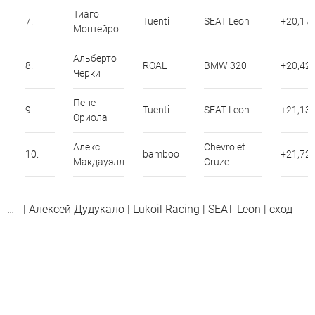
Тиаго
7.
Tuenti
SEAT Leon
+20,17
Монтейро
Альберто
8.
ROAL
BMW 320
+20,42
Черки
Пепе
9.
Tuenti
SEAT Leon
+21,13
Ориола
Алекс
Chevrolet
10.
bamboo
+21,72
Макдауэлл
Cruze
… - | Алексей Дудукало | Lukoil Racing | SEAT Leon | cход