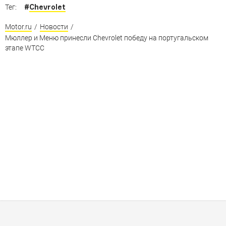
#
Chevrolet
Тег:
Motor.ru
/
Новости
/
Мюллер и Меню принесли Chevrolet победу на португальском
этапе WTCC