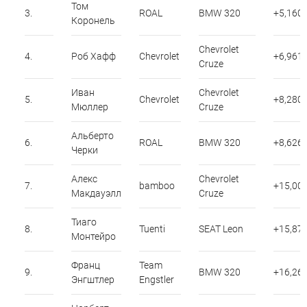
Том
3.
ROAL
BMW 320
+5,160
Коронель
Chevrolet
4.
Роб Хафф
Chevrolet
+6,961
Cruze
Иван
Chevrolet
5.
Chevrolet
+8,280
Мюллер
Cruze
Альберто
6.
ROAL
BMW 320
+8,626
Черки
Алекс
Chevrolet
7.
bamboo
+15,00
Макдауэлл
Cruze
Тиаго
8.
Tuenti
SEAT Leon
+15,87
Монтейро
Франц
Team
9.
BMW 320
+16,26
Энгштлер
Engstler