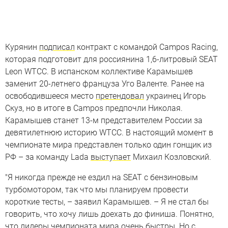
Курянин
подписал
контракт с командой Campos Racing,
которая подготовит для россиянина 1,6-литровый SEAT
Leon WTCC. В испанском коллективе Карамышев
заменит 20-летнего француза Уго Валенте. Ранее на
освободившееся место
претендовал
украинец Игорь
Скуз, но в итоге в Campos предпочли Николая.
Карамышев станет 13-м представителем России за
девятилетнюю историю WTCC. В настоящий момент в
чемпионате мира представлен только один гонщик из
РФ – за команду Lada
выступает
Михаил Козловский.
"Я никогда прежде не ездил на SEAT с бензиновым
турбомотором, так что мы планируем провести
короткие тесты, – заявил Карамышев. – Я не стал бы
говорить, что хочу лишь доехать до финиша. Понятно,
что лидеры чемпионата мира очень быстры. Но с