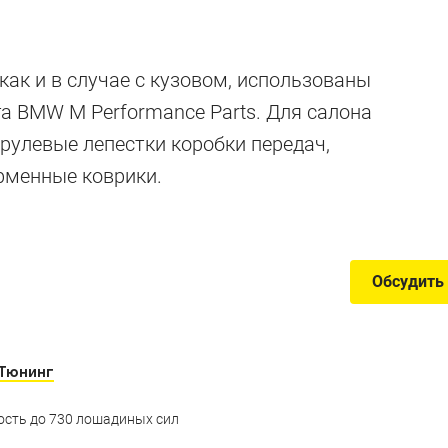
ие и реальност
 как и в случае с кузовом, использованы
га BMW M Performance Parts. Для салона
рулевые лепестки коробки передач,
лей баварской марки и как они изменились по пути 
рменные коврики.
Обсудить
Тюнинг
сть до 730 лошадиных сил