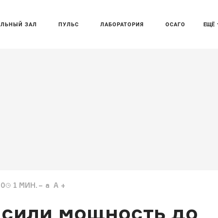
АЛЬНЫЙ ЗАЛ
ПУЛЬС
ЛАБОРАТОРИЯ
ОСАГО
ЕЩЁ
00
1
МИН.
a
A
сили мощность до