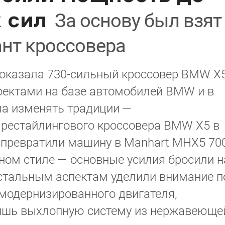
 сил
За основу был взят
нт кроссовера
оказала 730-сильный кроссовер BMW X
оектами на базе автомобилей BMW и в
ла изменять традиции —
рестайлингового кроссовера BMW X5 в
 превратили машину в Manhart MHX5 700
ном стиле — основные усилия бросили н
остальным аспектам уделили внимание п
модернизированного двигателя,
лишь выхлопную систему из нержавеюще