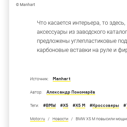
© Manhart
BMW: ожидан
Что касается интерьера, то здесь,
аксессуары из заводского катало
предложены углепластиковые под
Как выглядели прототипы современных моде
карбоновые вставки на руле и фи
конвейер
Manhart
Источник:
Александр Пономарёв
Автор:
#
BMW
#
X5
#
X5 M
#
Кроссоверы
#
Теги:
Motor.ru
/
Новости
/
BMW X5 M повысили мощно