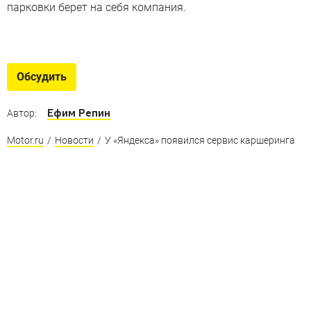
парковки берет на себя компания.
Крутые автобусы
Автобусы, ради которых хочется выбросить машину
Обсудить
и купить проездной
Ефим Репин
Автор:
Motor.ru
/
Новости
/
У «Яндекса» появился сервис каршеринга