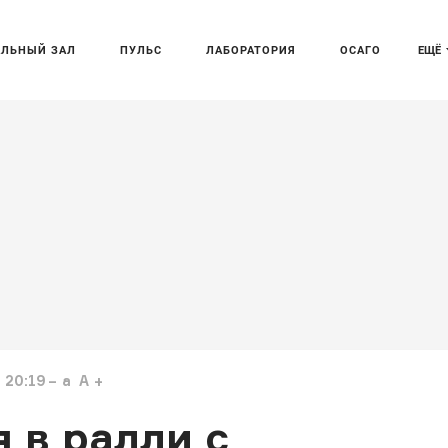
АЛЬНЫЙ ЗАЛ
ПУЛЬС
ЛАБОРАТОРИЯ
ОСАГО
ЕЩЁ
 20:19
a
A
я в ралли с