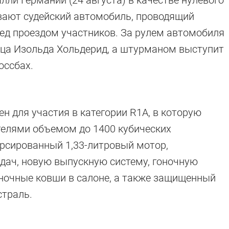
лли Германии (24 августа) в качестве нулевого
вают судейский автомобиль, проводящий
ед проездом участников. За рулем автомобиля
ица Изольда Хольдерид, а штурманом выступит
оссбах.
ен для участия в категории R1A, в которую
телями объемом до 1400 кубических
орсированный 1,33-литровый мотор,
дач, новую выпускную систему, гоночную
гоночные ковши в салоне, а также защищенный
страль.