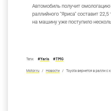
Автомобиль получит омологацию F
раллийного "Яриса" составит 22,5
на машину уже поступило несколь
#
Yaris
#
TMG
Теги:
Motor.ru
/
Новости
/
Toyota вернется в ралли с х