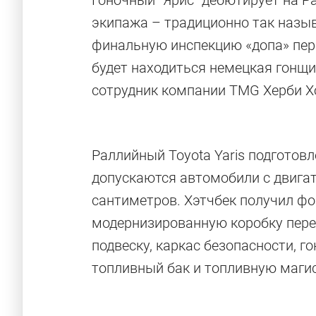
Гоночный "Ярис" дебютирует на Ра
экипажа – традиционно так назы
финальную инспекцию «допа» пер
будет находиться немецкая гонщ
сотрудник компании TMG Херби Х
Раллийный Toyota Yaris подготовл
допускаются автомобили с двига
сантиметров. Хэтчбек получил ф
модернизированную коробку пере
подвеску, каркас безопасности, 
топливный бак и топливную маги