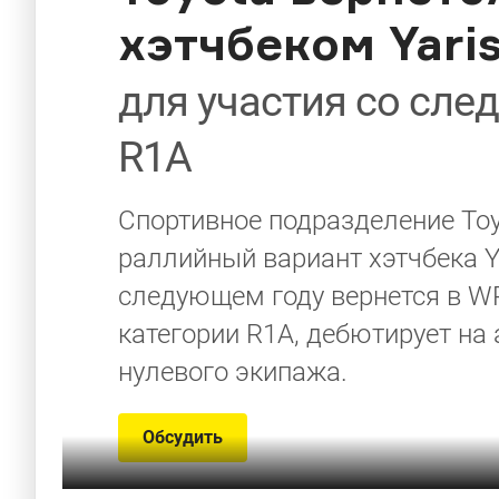
хэтчбеком Yari
для участия со сле
R1A
Спортивное подразделение To
раллийный вариант хэтчбека Y
следующем году вернется в W
категории R1A, дебютирует на
нулевого экипажа.
Обсудить