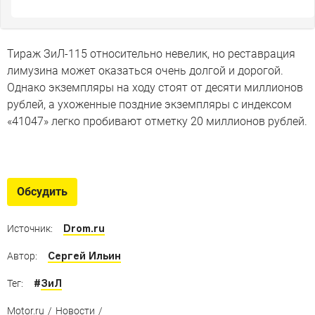
Тираж ЗиЛ-115 относительно невелик, но реставрация
лимузина может оказаться очень долгой и дорогой.
Однако экземпляры на ходу стоят от десяти миллионов
рублей, а ухоженные поздние экземпляры с индексом
«41047» легко пробивают отметку 20 миллионов рублей.
Раритеты из музея ЗИЛ
Невероятные страницы истории особенного
Обсудить
советского завода
Drom.ru
Источник:
Сергей Ильин
Автор:
#
ЗиЛ
Тег:
Motor.ru
/
Новости
/