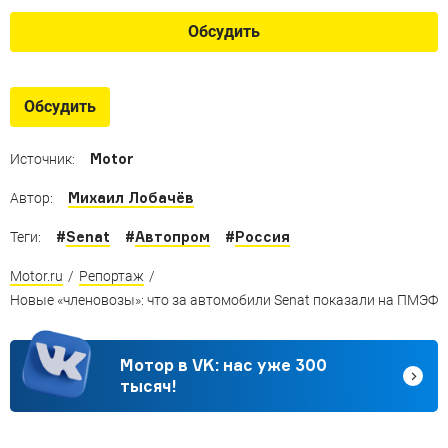
Обсудить
Обсудить
Motor
Источник:
Михаил Лобачёв
Автор:
#
Senat
#
Автопром
#
Россия
Теги:
Motor.ru
/
Репортаж
/
Новые «членовозы»: что за автомобили Senat показали на ПМЭФ
Мотор в VK: нас уже 300
тысяч!