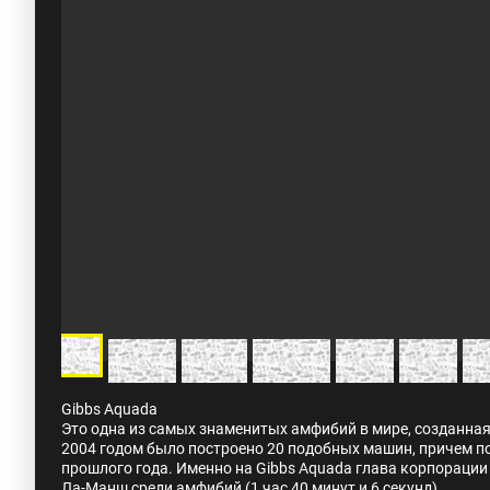
Gibbs Aquada
Это одна из самых знаменитых амфибий в мире, созданная
2004 годом было построено 20 подобных машин, причем по
прошлого года. Именно на Gibbs Aquada глава корпорации
Ла-Манш среди амфибий (1 час 40 минут и 6 секунд).