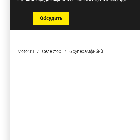
Обсудить
Motor.ru
/
Селектор
/
6 суперамфибий