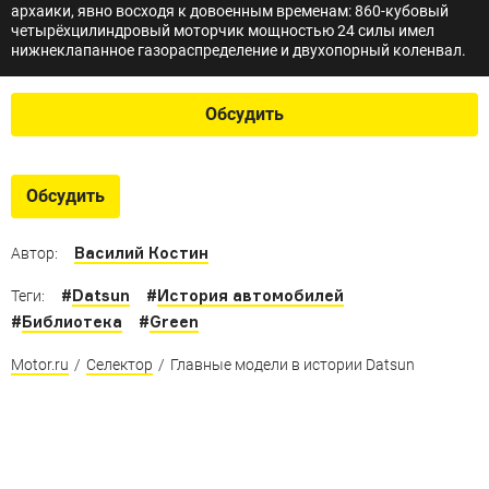
архаики, явно восходя к довоенным временам: 860-кубовый
четырёхцилиндровый моторчик мощностью 24 силы имел
нижнеклапанное газораспределение и двухопорный коленвал.
Обсудить
Обсудить
Василий Костин
Автор:
#
Datsun
#
История автомобилей
Теги:
#
Библиотека
#
Green
Motor.ru
/
Селектор
/
Главные модели в истории Datsun