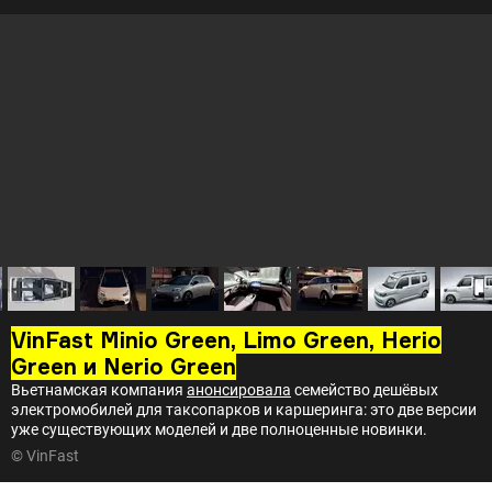
VinFast Minio Green, Limo Green, Herio
Green и Nerio Green
Вьетнамская компания
анонсировала
семейство дешёвых
электромобилей для таксопарков и каршеринга: это две версии
уже существующих моделей и две полноценные новинки.
© VinFast