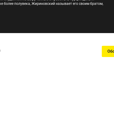
 более полувека, Жириновский называет его своим братом,
й
Об