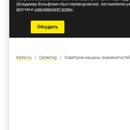
(Владимир Вольфович был переводчиком). Автомобилю уже
другом и
«рекомендует всем»
.
Обсудить
Motor.ru
/
Селектор
/
Советские машины знаменитосте