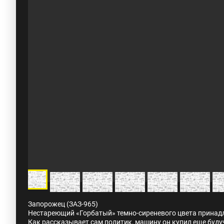
Запорожец (ЗАЗ-965)
Нестареющий «Горбатый» темно-сиреневого цвета прина
Как рассказывает сам политик, машину он купил еще буду