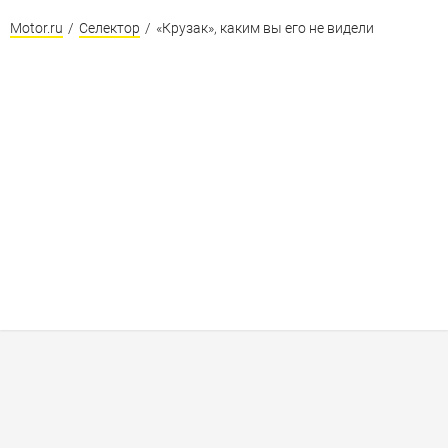
Motor.ru
/
Селектор
/
«Крузак», каким вы его не видели