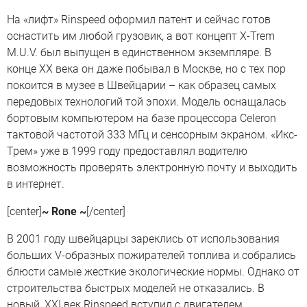
На «лифт» Rinspeed оформил патент и сейчас готов
оснастить им любой грузовик, а вот концепт X-Trem
M.U.V. был выпущен в единственном экземпляре. В
конце XX века он даже побывал в Москве, но с тех пор
покоится в музее в Швейцарии – как образец самых
передовых технологий той эпохи. Модель оснащалась
бортовым компьютером на базе процессора Celeron
тактовой частотой 333 МГц и сенсорным экраном. «Икс-
Трем» уже в 1999 году предоставлял водителю
возможность проверять электронную почту и выходить
в интернет.
[center]
~ Rone ~
[/center]
В 2001 году швейцарцы зареклись от использования
больших V-образных пожирателей топлива и собрались
блюсти самые жесткие экологические нормы. Однако от
строительства быстрых моделей не отказались. В
новый, XXI век Rinspeed вступил с двигателем,