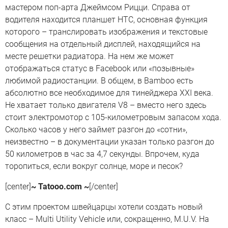
мастером поп-арта Джеймсом Рицци. Справа от
водителя находится планшет HTC, основная функция
которого – транслировать изображения и текстовые
сообщения на отдельный дисплей, находящийся на
месте решетки радиатора. На нем же может
отображаться статус в Facebook или «позывные»
любимой радиостанции. В общем, в Bamboo есть
абсолютно все необходимое для тинейджера XXI века.
Не хватает только двигателя V8 – вместо него здесь
стоит электромотор с 105-километровым запасом хода.
Сколько часов у него займет разгон до «сотни»,
неизвестно – в документации указан только разгон до
50 километров в час за 4,7 секунды. Впрочем, куда
торопиться, если вокруг солнце, море и песок?
[center]
~ Tatooo.com ~
[/center]
С этим проектом швейцарцы хотели создать новый
класс – Multi Utility Vehicle или, сокращенно, M.U.V. На