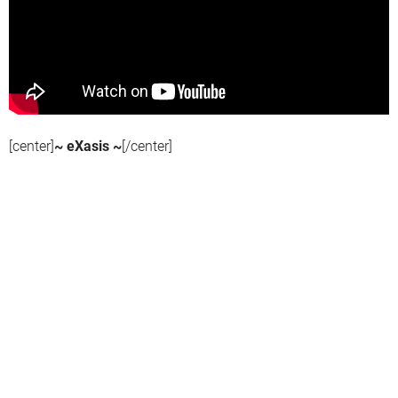
[center]
~ eXasis ~
[/center]