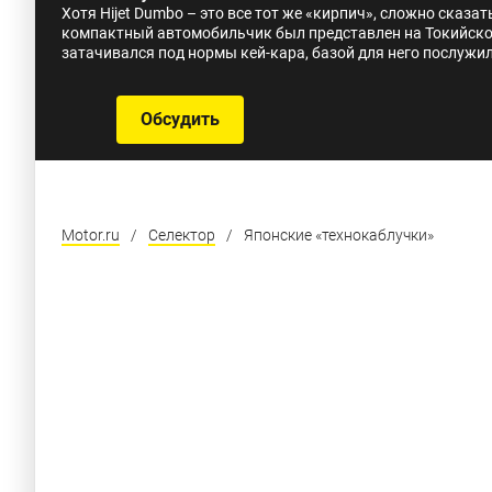
Хотя Hijet Dumbo – это все тот же «кирпич», сложно сказа
компактный автомобильчик был представлен на Токийско
затачивался под нормы кей-кара, базой для него послужил
Обсудить
Motor.ru
/
Селектор
/
Японские «технокаблучки»