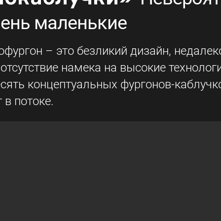
чень маленькие
рофургон – это безликий дизайн, недале
отсутствие намека на высокие технологи
есять концептуальных фургонов-каблучк
 в потоке.