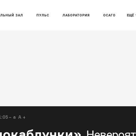
АЛЬНЫЙ ЗАЛ
ПУЛЬС
ЛАБОРАТОРИЯ
ОСАГО
ЕЩЁ
1:05
a
A
нокаблучки»
Невероят