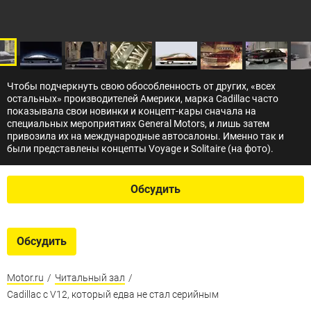
Чтобы подчеркнуть свою обособленность от других, «всех
остальных» производителей Америки, марка Cadillac часто
показывала свои новинки и концепт-кары сначала на
специальных мероприятиях General Motors, и лишь затем
привозила их на международные автосалоны. Именно так и
были представлены концепты Voyage и Solitaire (на фото).
Обсудить
Обсудить
Motor.ru
/
Читальный зал
/
Cadillac с V12, который едва не стал серийным