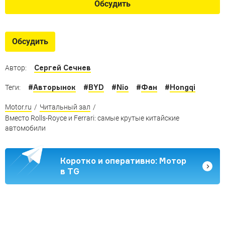
Обсудить
Обсудить
Сергей Сечнев
Автор:
#
Авторынок
#
BYD
#
Nio
#
Фан
#
Hongqi
Теги:
Motor.ru
/
Читальный зал
/
Вместо Rolls-Royce и Ferrari: самые крутые китайские
автомобили
Коротко и оперативно: Мотор
в TG