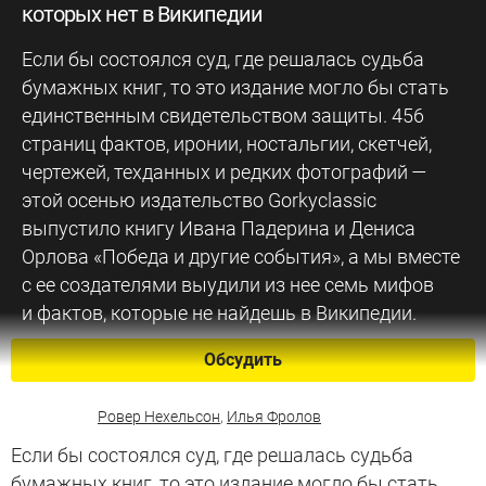
которых нет в Википедии
Если бы состоялся суд, где решалась судьба
бумажных книг, то это издание могло бы стать
единственным свидетельством защиты. 456
страниц фактов, иронии, ностальгии, скетчей,
чертежей, техданных и редких фотографий —
этой осенью издательство Gorkyclassic
выпустило книгу Ивана Падерина и Дениса
Орлова «Победа и другие события», а мы вместе
с ее создателями выудили из нее семь мифов
и фактов, которые не найдешь в Википедии.
Обсудить
Ровер Нехельсон
,
Илья Фролов
Если бы состоялся суд, где решалась судьба
бумажных книг, то это издание могло бы стать