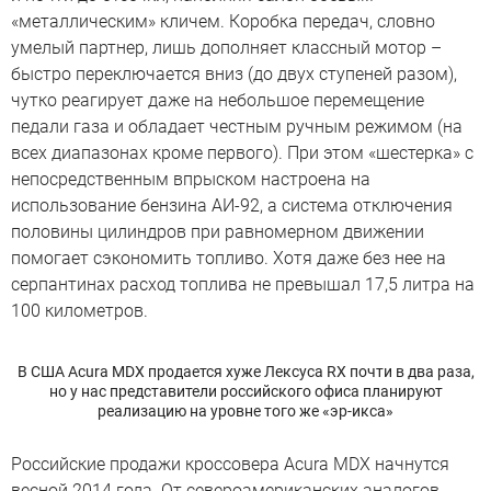
«металлическим» кличем. Коробка передач, словно
умелый партнер, лишь дополняет классный мотор –
быстро переключается вниз (до двух ступеней разом),
чутко реагирует даже на небольшое перемещение
педали газа и обладает честным ручным режимом (на
всех диапазонах кроме первого). При этом «шестерка» с
непосредственным впрыском настроена на
использование бензина АИ-92, а система отключения
половины цилиндров при равномерном движении
помогает сэкономить топливо. Хотя даже без нее на
серпантинах расход топлива не превышал 17,5 литра на
100 километров.
В США Acura MDX продается хуже Лексуса RX почти в два раза,
но у нас представители российского офиса планируют
реализацию на уровне того же «эр-икса»
Российские продажи кроссовера Acura MDX начнутся
весной 2014 года. От североамериканских аналогов