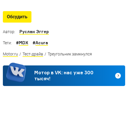
Обсудить
Руслан Эггер
Автор:
#
MDX
#
Acura
Теги:
Motor.ru
/
Тест-драйв
/
Треугольник замкнулся
Мотор в VK: нас уже 300
тысяч!