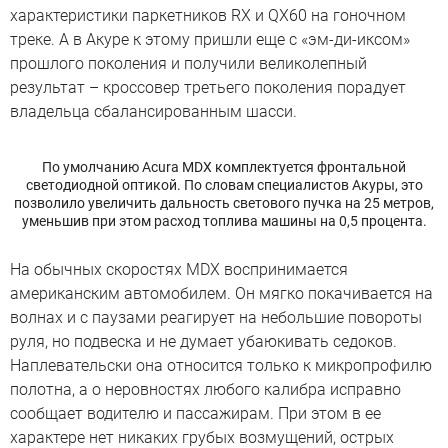
характеристики паркетников RX и QX60 на гоночном
треке. А в Акуре к этому пришли еще с «эм-ди-иксом»
прошлого поколения и получили великолепный
результат – кроссовер третьего поколения порадует
владельца сбалансированным шасси.
По умолчанию Acura MDX комплектуется фронтальной
светодиодной оптикой. По словам специалистов Акуры, это
позволило увеличить дальность светового пучка на 25 метров,
уменьшив при этом расход топлива машины на 0,5 процента.
На обычных скоростях MDX воспринимается
американским автомобилем. Он мягко покачивается на
волнах и с паузами реагирует на небольшие повороты
руля, но подвеска и не думает убаюкивать седоков.
Наплевательски она относится только к микропрофилю
полотна, а о неровностях любого калибра исправно
сообщает водителю и пассажирам. При этом в ее
характере нет никаких грубых возмущений, острых