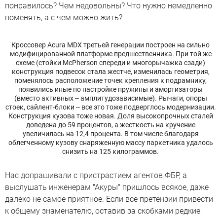
понравилось? Чем недовольны? Что нужно немедленно
поменять, а с чем можно жить?
Кроссовер Acura MDX третьей генерации построен на сильно
модифицированной платформе предшественника. При той же
схеме (стойки McPherson спереди и многорычажка сзади)
конструкция подвесок стала жестче, изменилась геометрия,
поменялось расположение точек крепления к подрамнику,
появились иные по настройке пружины и амортизаторы
(вместо активных -- амплитудозависимые). Рычаги, опоры
стоек, сайлент-блоки -- все это тоже подверглось модернизации.
Конструкция кузова тоже новая. Доля высокопрочных сталей
доведена до 59 процентов, а жесткость на кручение
увеличилась на 12,4 процента. В том числе благодаря
облегченному кузову снаряженную массу паркетника удалось
снизить на 125 килограммов.
Нас допрашивали с пристрастием агентов ФБР, а
выслушать инженерам "Акуры" пришлось всякое, даже
далеко не самое приятное. Если все претензии привести
к общему знаменателю, оставив за скобками редкие