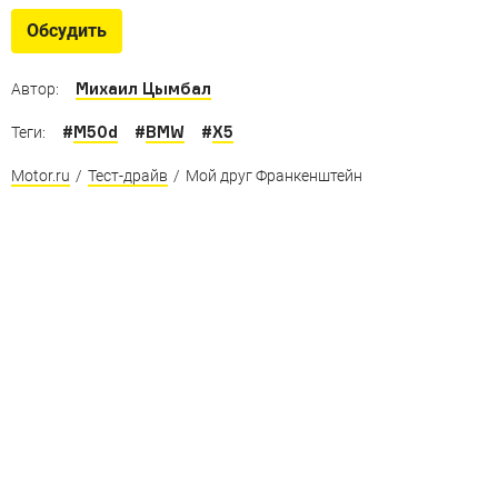
Обсудить
Михаил Цымбал
Автор:
#
M50d
#
BMW
#
X5
Теги:
Motor.ru
/
Тест-драйв
/
Мой друг Франкенштейн