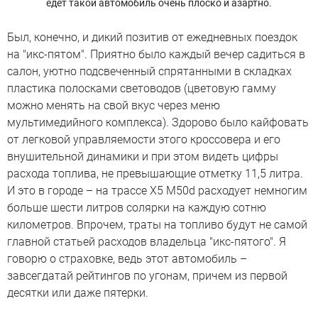
едет такой автомобиль очень плоско и азартно.
Был, конечно, и дикий позитив от ежедневных поездок
на "икс-пятом". Приятно было каждый вечер садиться в
салон, уютно подсвеченный спрятанными в складках
пластика полосками световодов (цветовую гамму
можно менять на свой вкус через меню
мультимедийного комплекса). Здорово было кайфовать
от легковой управляемости этого кроссовера и его
внушительной динамики и при этом видеть цифры
расхода топлива, не превышающие отметку 11,5 литра.
И это в городе – на трассе X5 M50d расходует немногим
больше шести литров солярки на каждую сотню
километров. Впрочем, траты на топливо будут не самой
главной статьей расходов владельца "икс-пятого". Я
говорю о страховке, ведь этот автомобиль –
завсегдатай рейтингов по угонам, причем из первой
десятки или даже пятерки.