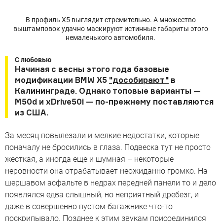
В профиль Х5 выглядит стремительно. А множество
выштамповок удачно маскируют истинные габариты этого
немаленького автомобиля.
С любовью
Начиная с весны этого года базовые
модификации BMW X5
"дособирают"
в
Калининграде. Однако топовые варианты —
M50d и xDrive50i — по-прежнему поставляются
из США.
За месяц повылезали и мелкие недостатки, которые
поначалу не бросились в глаза. Подвеска тут не просто
жесткая, а иногда еще и шумная – некоторые
неровности она отрабатывает неожиданно громко. На
шершавом асфальте в недрах передней панели то и дело
появлялся едва слышный, но неприятный дребезг, и
даже в совершенно пустом багажнике что-то
поскрипывало. Позднее к этим звукам присоединился