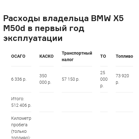
Расходы владельца BMW X5
M50d в первый год
эксплуатации
Транспортный
ОСАГО
КАСКО
ТО
Топливо
налог
25
350
73 920
6 336 р.
57 150 р.
000
000 р.
р.
р.
Итого:
512 406 р.
Километр
пробега
(только
топливо):