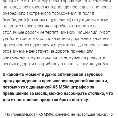
дорогах. А вот систему предотвращения столкновений
на городских скоростях терпел до последнего, но после
очередного экстренного торможения "в пол" в
безобидной (по моим ощущениям) ситуации во время
плавного перестроения в пробке, отключил и ее –
столичные дороги не терпят никаких "няш-мяш". А вот
удобство системы распознавания дорожных знаков и
проекционного дисплея я оценил: всегда знаешь, какое
ограничение действует на дороге, причем для
считывания текущей скорости не нужно переводить
взгляд с дороги на приборную панель – жутко удобно!
В какой-то момент я даже активировал звуковое
предупреждение о превышении заданной скорости,
потому что с динамикой X5 M50d штрафов за
превышение за месяц можно насобирать столько, что
для их погашения придется брать ипотеку.
По управляемости X5 M50d, конечно, не настоящая "эмка", но