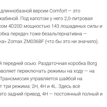
 длиннобазной версии Comfort — это
кабиной. Под капотом у него 2,0-литровая
ксом 4D20D мощностью 143 лошадиных силы и
бка передач тоже безальтернативна —
ка» Zomax ZM036BF (что бы это ни значило).
 передней осью. Раздаточная коробка Borg
зволяет переключать режимы на ходу — на
. Трансмиссия управляется шайбой на
 три режима: 2H, 4H и 4L. Здесь всё
это задний привод, 4Н — постоянный полный и