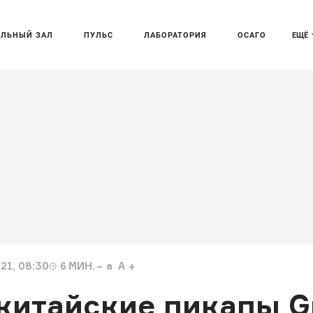
АЛЬНЫЙ ЗАЛ
ПУЛЬС
ЛАБОРАТОРИЯ
ОСАГО
ЕЩЁ
21, 08:30
6
МИН.
a
A
итайские пикапы Gre