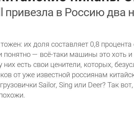
ll привезла в Россию два 
тожен: их доля составляет 0,8 процент
и понятно — всё-таки машины это хоть и
у них есть свои ценители, которых, безу
ков от уже известной россиянам китайск
рузовички Sailor, Sing или Deer? Так во
 похожи.