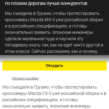
по плохим дорогам лучше конкурентов
Мы съездили в Грузию, чтобы протестировать
кроссоверы Mazda MX-5 уже российской сборки
и в российских спецификациях, и готовы
окончательно заявить: японские инженеры
сделали маленькое чудо и научили эту
пятидверку ехать так, как не едет никто другой в
этом классе. Сейчас расскажем, как и почему.
©
компания Mazda
Обсудить
Михаил Цымбал
Мы съездили в Грузию, чтобы протестировать
кроссоверы Mazda CX-5 уже российской сборки и в
российских спецификациях, и готовы
окончательно заявить: японские инженеры