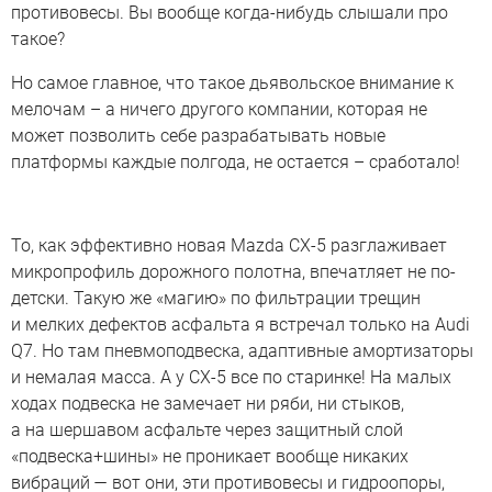
противовесы. Вы вообще когда-нибудь слышали про
такое?
Но самое главное, что такое дьявольское внимание к
мелочам – а ничего другого компании, которая не
может позволить себе разрабатывать новые
платформы каждые полгода, не остается – сработало!
То, как эффективно новая Mazda CX-5 разглаживает
микропрофиль дорожного полотна, впечатляет не по-
детски. Такую же «магию» по фильтрации трещин
и мелких дефектов асфальта я встречал только на Audi
Q7. Но там пневмоподвеска, адаптивные амортизаторы
и немалая масса. А у CX-5 все по старинке! На малых
ходах подвеска не замечает ни ряби, ни стыков,
а на шершавом асфальте через защитный слой
«подвеска+шины» не проникает вообще никаких
вибраций — вот они, эти противовесы и гидроопоры,