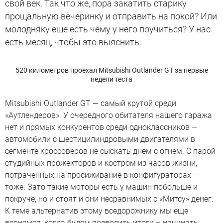
свой век. Так что же, пора закатить старику
прощальную вечеринку и отправить на покой? Или
молодняку еще есть чему у него поучиться? У нас
есть месяц, чтобы это выяснить.
520 километров проехал Mitsubishi Outlander GT за первые
недели теста
Mitsubishi Outlander GT — самый крутой среди
«Аутлендеров». У очередного обитателя нашего гаража
нет и прямых конкурентов среди одноклассников —
автомобили с шестицилиндровыми двигателями в
сегменте кроссоверов не сыскать днем с огнем. С парой
студийных прожекторов и костром из часов жизни,
потраченных на просиживание в конфигураторах –
тоже. Зато такие моторы есть у машин побольше и
покруче, но и стоят и они несравнимых с «Митсу» денег.
К теме альтернатив этому вседорожнику мы еще
вернемся, когда будем подводить итоги – начинать