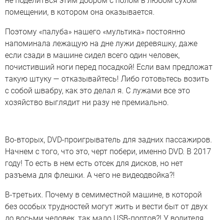
не поделиться этим добром с полом в любом сухом
помещении, в котором она оказывается.
Поэтому «палуба» нашего «мультика» постоянно
напоминала лежащую на дне лужи деревяшку, даже
если сзади в машине сидел всего один человек,
почистивший ноги перед посадкой! Если вам предложат
такую штуку — отказывайтесь! Либо готовьтесь возить
с собой швабру, как это делал я. С лужами все это
хозяйство выглядит ни разу не премиально.
Во-вторых, DVD-проигрыватель для задних пассажиров.
Начнем с того, что это, черт побери, именно DVD. В 2017
году! То есть в нем есть отсек для дисков, но нет
разъема для флешки. А чего не видеодвойка?!
В-третьих. Почему в семиместной машине, в которой
без особых трудностей могут жить и вести быт от двух
до восьми человек, так мало USB-портов?! У водителя