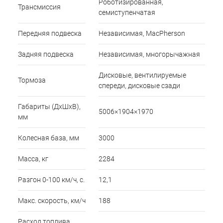
Роботизированная,
Трансмиссия
семиступенчатая
Передняя подвеска
Независимая, MacPherson
Задняя подвеска
Независимая, многорычажная
Дисковые, вентилируемые
Тормоза
спереди, дисковые сзади
Габариты (ДхШхВ),
5006×1904×1970
мм
Колесная база, мм
3000
Масса, кг
2284
Разгон 0-100 км/ч, с.
12,1
Макс. скорость, км/ч
188
Расход топлива