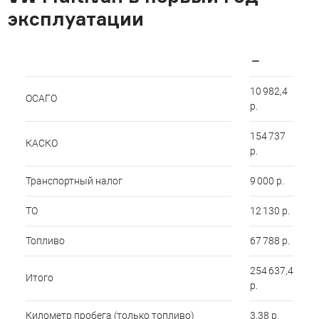
эксплуатации
—
10 982,4
ОСАГО
р.
154 737
КАСКО
р.
Транспортный налог
9 000 р.
ТО
12 130 р.
Топливо
67 788 р.
254 637,4
Итого
р.
Километр пробега (только топливо)
3,38 р.