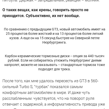
питбуль. Держак – запредельный, реакции – молния.
О таких вещах, как крены, говорить просто не
приходится. Субъективно, их нет вообще.
По сравнению с предыдущим GT3, новый автомобиль имеет на
25 процентов более жесткий и на 13 процентов более легкий
кузов. А еще он на 15 секунд быстрее на Северной петле
Нюрбургринга.
Карбон-керамические тормозные диски -- опция за 440 тысяч
рублей. Если не собираетесь утюжить Нюрбургринг днями
напролет, можете не заказывать -- стандартные тормоза тоже
подходят для трека.
После того, как мне удалось пересесть из GT3 в 560-
сильный Turbo S, "турбак" показался самым
комфортным автомобилем в мире. И даже чуть
расслабленным: чувствуется, что на поворот руля
отвечает с задержкой, а информативность привода уже