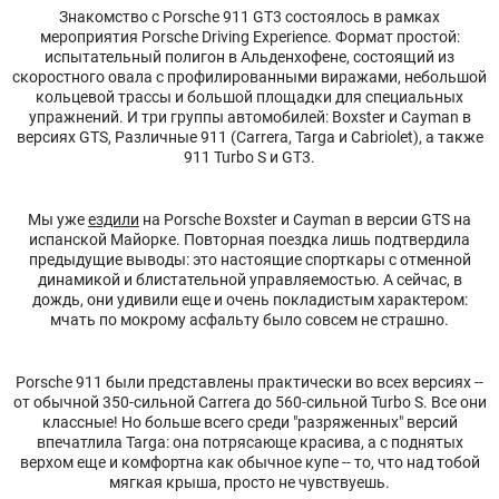
Знакомство с Porsche 911 GT3 состоялось в рамках
мероприятия Porsche Driving Experience. Формат простой:
испытательный полигон в Альденхофене, состоящий из
скоростного овала с профилированными виражами, небольшой
кольцевой трассы и большой площадки для специальных
упражнений. И три группы автомобилей: Boxster и Cayman в
версиях GTS, Различные 911 (Carrera, Targa и Cabriolet), а также
911 Turbo S и GT3.
Мы уже
ездили
на Porsche Boxster и Cayman в версии GTS на
испанской Майорке. Повторная поездка лишь подтвердила
предыдущие выводы: это настоящие спорткары с отменной
динамикой и блистательной управляемостью. А сейчас, в
дождь, они удивили еще и очень покладистым характером:
мчать по мокрому асфальту было совсем не страшно.
Porsche 911 были представлены практически во всех версиях --
от обычной 350-сильной Carrera до 560-сильной Turbo S. Все они
классные! Но больше всего среди "разряженных" версий
впечатлила Targa: она потрясающе красива, а с поднятых
верхом еще и комфортна как обычное купе -- то, что над тобой
мягкая крыша, просто не чувствуешь.