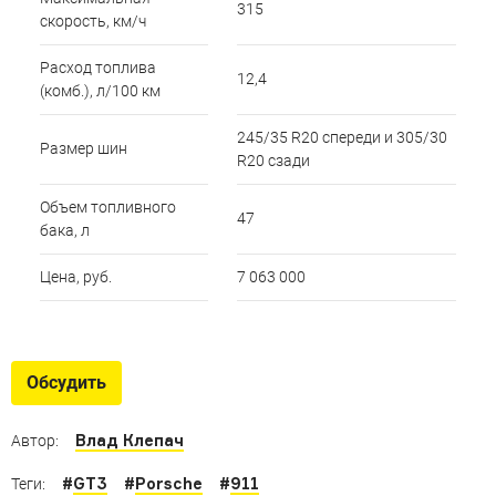
315
скорость, км/ч
Расход топлива
12,4
(комб.), л/100 км
245/35 R20 спереди и 305/30
Размер шин
R20 сзади
Объем топливного
47
бака, л
Цена, руб.
7 063 000
Обсудить
Влад Клепач
Автор:
#
GT3
#
Porsche
#
911
Теги: