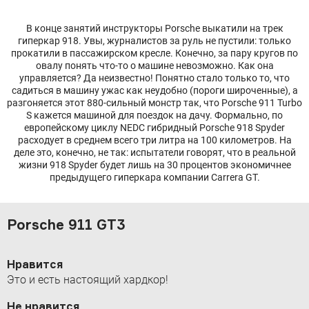
В конце занятий инструкторы Porsche выкатили на трек
гиперкар 918. Увы, журналистов за руль не пустили: только
прокатили в пассажирском кресле. Конечно, за пару кругов по
овалу понять что-то о машине невозможно. Как она
управляется? Да неизвестно! Понятно стало только то, что
садиться в машину ужас как неудобно (пороги широченные), а
разгоняется этот 880-сильный монстр так, что Porsche 911 Turbo
S кажется машиной для поездок на дачу. Формально, по
европейскому циклу NEDC гибридный Porsche 918 Spyder
расходует в среднем всего три литра на 100 километров. На
деле это, конечно, не так: испытатели говорят, что в реальной
жизни 918 Spyder будет лишь на 30 процентов экономичнее
предыдущего гиперкара компании Carrera GT.
Porsche 911 GT3
Нравится
Это и есть настоящий хардкор!
Не нравится