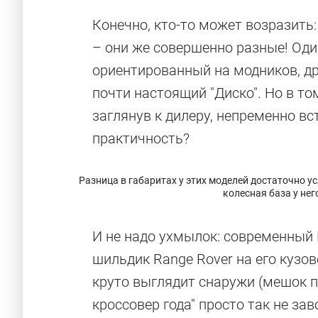
Конечно, кто-то может возразить:
– они же совершенно разные! Од
ориентированный на модников, д
почти настоящий "Диско". Но в то
заглянув к дилеру, непременно в
практичность?
Разница в габаритах у этих моделей достаточно усл
колесная база у не
И не надо ухмылок: современный 
шильдик Range Rover на его кузо
круто выглядит снаружи (мешок п
кроссовер года" просто так не з