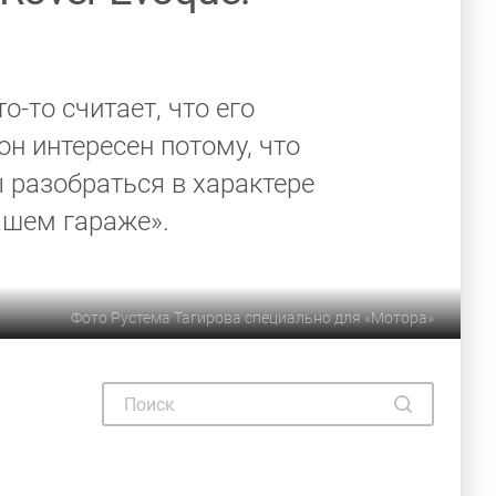
-то считает, что его
н интересен потому, что
ы разобраться в характере
ашем гараже».
Фото Рустема Тагирова специально для «Мотора»