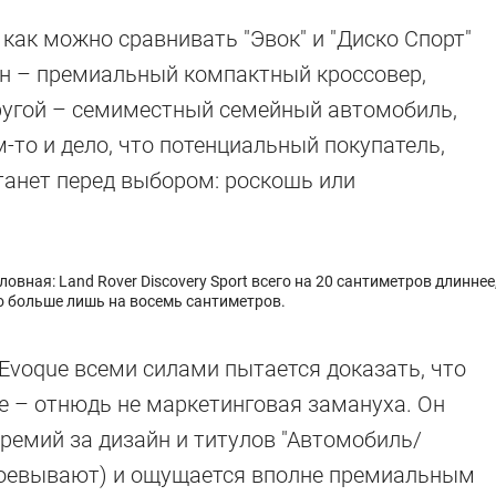
 как можно сравнивать "Эвок" и "Диско Спорт"
ин – премиальный компактный кроссовер,
ругой – семиместный семейный автомобиль,
м-то и дело, что потенциальный покупатель,
станет перед выбором: роскошь или
овная: Land Rover Discovery Sport всего на 20 сантиметров длиннее,
го больше лишь на восемь сантиметров.
Evoque всеми силами пытается доказать, что
ве – отнюдь не маркетинговая замануха. Он
ремий за дизайн и титулов "Автомобиль/
авоевывают) и ощущается вполне премиальным