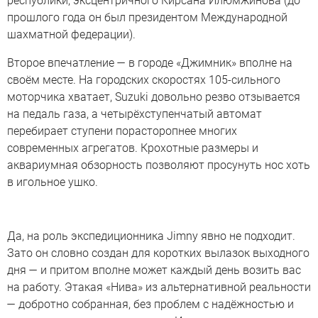
республики, эксцентричного Кирсана Илюмжинова (до
прошлого года он был президентом Международной
шахматной федерации).
Второе впечатление — в городе «Джимник» вполне на
своём месте. На городских скоростях 105-сильного
моторчика хватает, Suzuki довольно резво отзывается
на педаль газа, а четырёхступенчатый автомат
перебирает ступени порасторопнее многих
современных агрегатов. Крохотные размеры и
аквариумная обзорность позволяют просунуть нос хоть
в игольное ушко.
Да, на роль экспедиционника Jimny явно не подходит.
Зато он словно создан для коротких вылазок выходного
дня — и притом вполне может каждый день возить вас
на работу. Этакая «Нива» из альтернативной реальности
— добротно собранная, без проблем с надёжностью и