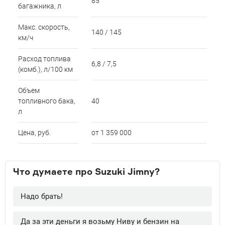
85
багажника, л
Макс. скорость,
140 / 145
км/ч
Расход топлива
6,8 / 7,5
(комб.), л/100 км
Объем
топливного бака,
40
л
Цена, руб.
от 1 359 000