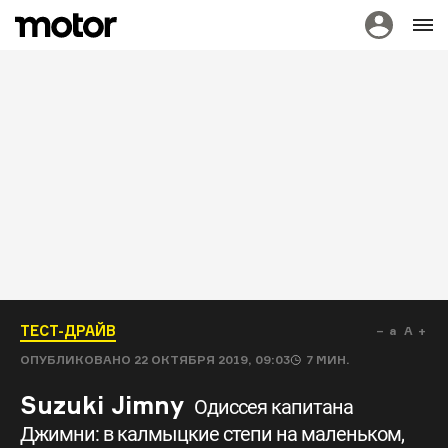
ТЕСТ-ДРАЙВ
a
A
ОПУБЛИКОВАНО
22 ОКТЯБРЯ 2019, 09:03
7
МИН.
Suzuki Jimny
Одиссея капитана
Джимни: в калмыцкие степи на маленьком,