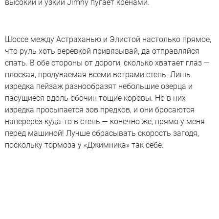
высокий и узкий Jimny пугает кренами.
Шоссе между Астраханью и Элистой настолько прямое,
что руль хоть веревкой привязывай, да отправляйся
спать. В обе стороны от дороги, сколько хватает глаз —
плоская, продуваемая всеми ветрами степь. Лишь
изредка пейзаж разнообразят небольшие озерца и
пасущиеся вдоль обочин тощие коровы. Но в них
изредка просыпается зов предков, и они бросаются
наперерез куда-то в степь — конечно же, прямо у меня
перед машиной! Лучше сбрасывать скорость загодя,
поскольку тормоза у «Джимника» так себе.