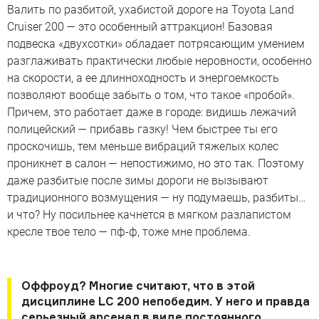
Валить по разбитой, ухабистой дороге на Toyota Land
Cruiser 200 — это особенный аттракцион! Базовая
подвеска «двухсотки» обладает потрясающим умением
разглаживать практически любые неровности, особенно
на скорости, а ее длинноходность и энергоемкость
позволяют вообще забыть о том, что такое «пробой».
Причем, это работает даже в городе: видишь лежачий
полицейский — прибавь газку! Чем быстрее ты его
проскочишь, тем меньше вибраций тяжелых колес
проникнет в салон — непостижимо, но это так. Поэтому
даже разбитые после зимы дороги не вызывают
традиционного возмущения — ну подумаешь, разбиты…
и что? Ну посильнее качнется в мягком разлапистом
кресле твое тело — пф-ф, тоже мне проблема.
Оффроуд? Многие считают, что в этой
дисциплине LC 200 непобедим. У него и правда
серьезный арсенал в виде постоянного