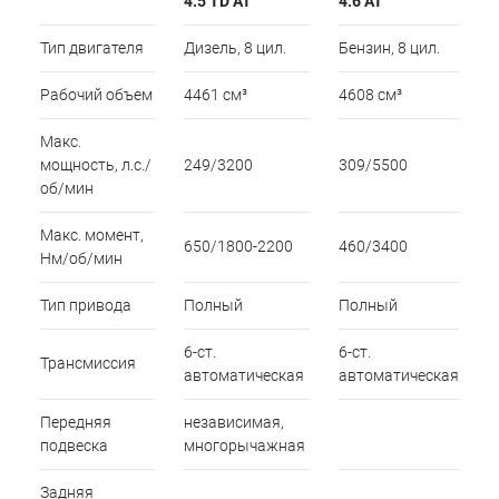
4.5 TD AT
4.6 AT
Тип двигателя
Дизель, 8 цил.
Бензин, 8 цил.
Рабочий объем
4461 см³
4608 см³
Макс.
мощность, л.с./
249/3200
309/5500
об/мин
Макс. момент,
650/1800-2200
460/3400
Нм/об/мин
Тип привода
Полный
Полный
6-ст.
6-ст.
Трансмиссия
автоматическая
автоматическая
Передняя
независимая,
подвеска
многорычажная
Задняя