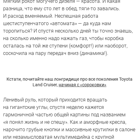
Мягкий рокот могучего дизеля — красота. И какая
разница, что ему сто лет в обед, тяги-то завались.
И расход вменяемый. Неспешная работа
шестиступенчатого «автомата» — да куда нам
торопиться? И спустя несколько дней ты точно знаешь,
на сколько именно надо нажать газ, чтобы коробка
осталась на той же ступени (комфорт!) или наоборот,
соскочила на пару передач вниз (динамика!).
Кстати, почитайте наш лонгридище про все поколения Toyota
Land Cruiser,
начиная с «сороковки»
Ленивый руль, который приходится вращать
на гигантские углы, спустя неделю кажется
гармоничной частью общей картины под названием
«я понял жизнь и не спешу». Как и аморфные кресла,
нарочито грубые кнопки и массивные крутилки в салоне
или незамысловатая мультимедийка с крупной