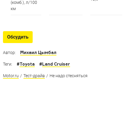
(комб.), л/100
км
Обсудить
Михаил Цымбал
Автор:
#
Toyota
#
Land Cruiser
Теги:
Motor.ru
/
Тест-драйв
/
Не надо стесняться