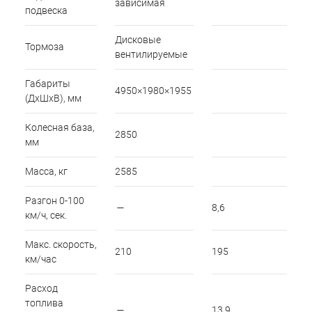
зависимая
подвеска
Дисковые
Тормоза
вентилируемые
Габариты
4950×1980×1955
(ДхШхВ), мм
Колесная база,
2850
мм
Масса, кг
2585
Разгон 0-100
—
8,6
км/ч, сек.
Макс. скорость,
210
195
км/час
Расход
топлива
—
13,9