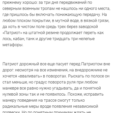
прежнему хорошо: за три дня передвижений по
северным военным тропам не нашлось ни одного места,
где пришлось бы включать понижающую передачу. На
любом плохом покрытии, в мутной воде, в вязкой грязи,
да хоть в чистом поле средь трех берез заводской
«Патриот» на штатной резине продолжает переть как
лось, кабан, танк и другие тридцать три нелепые
метафоры.
Патриот дорожный все еще пасует перед Патриотом вне
дорог: несмотря на все изменения, на внедорожнике не
хочется «вваливать» в поворотах. Рыскать по полосе он
стал меньше, но градус поворота руля при любом
маневре все равно нужно угадывать, да и понятной
нулевой зоны так и не появилось. Похоже, исправить
манеру поведения на трассе смогут только
радикальные меры вроде появления независимой
подвески. Но по понятным причинам ждать не