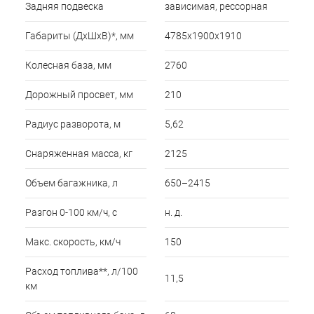
Задняя подвеска
зависимая, рессорная
Габариты (ДхШхВ)*, мм
4785х1900х1910
Колесная база, мм
2760
Дорожный просвет, мм
210
Радиус разворота, м
5,62
Снаряженная масса, кг
2125
Объем багажника, л
650–2415
Разгон 0-100 км/ч, с
н. д.
Макс. скорость, км/ч
150
Расход топлива**, л/100
11,5
км