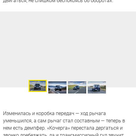
двигаться, не слишком беспокоясь об оборотах.
Изменилась и коробка передач — ход рычага
уменьшился, а сам рычаг стал составным — теперь в
нем есть демпфер. «Кочерга» перестала дергаться и
звонко дребезжать, да и трансмиссионый гул звучит