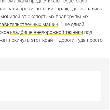
ы иномаркам предпочитают советскую
зывали про гигантский гараж, где оказались
томобилей от экспортных праворульных
правительственных машин
. Еще одной
ское
кладбище внедорожной техники
под
жет покинуть этот край — дороги туда просто