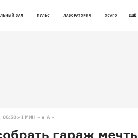
АЛЬНЫЙ ЗАЛ
ПУЛЬС
ЛАБОРАТОРИЯ
ОСАГО
ЕЩЁ
, 08:30
1
МИН.
a
A
собрать гараж мечт