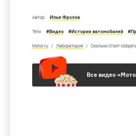
Илья Фролов
Автор:
#
Видео
#
История автомобилей
#
П
Теги:
Motor.ru
/
Лаборатория
/
Сколько стоит собрат
Все видео «Мото