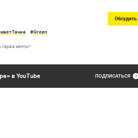
Обсудить
риветТачка
#
Green
ь гараж мечты?
ра» в YouTube
ПОДПИСАТЬСЯ