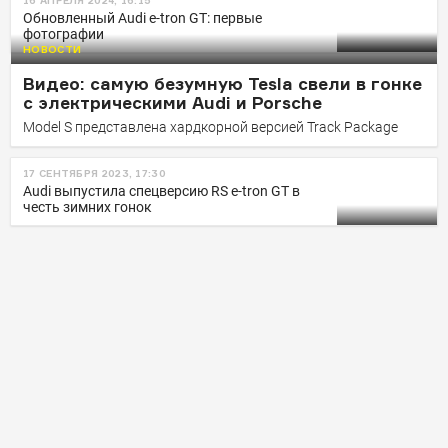
16 АПРЕЛЯ 2024, 16:15
925 сил, 0−100 за 2,5 секунды:
Обновленный Audi e-tron GT: первые
фотографии
раскрыт обновленный Audi e-
НОВОСТИ
tron GT
Видео: самую безумную Tesla свели в гонке
Электроседан пережил рестайлинг, став мощнее,
с электрическими Audi и Porsche
быстрее и «дальнобойнее»
Model S представлена хардкорной версией Track Package
17 СЕНТЯБРЯ 2023, 17:30
Audi выпустила спецверсию RS e-tron GT в
честь зимних гонок