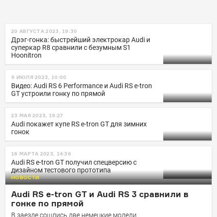
20 АВГУСТА 2023, 19:30
Дрэг-гонка: быстрейший электрокар Audi и
суперкар R8 сравнили с безумным S1
Hoonitron
9 ИЮЛЯ 2023, 10:00
Видео: Audi RS 6 Performance и Audi RS e-tron
GT устроили гонку по прямой
23 МАЯ 2023, 19:27
Audi покажет купе RS e-tron GT для зимних
гонок
16 МАРТА 2023, 14:36
Audi RS e-tron GT получил спецверсию с
дизайном тестового прототипа
НОВОСТИ
Audi RS e-tron GT и Audi RS 3 сравнили в
гонке по прямой
В заезде сошлись две немецкие модели