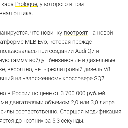
т-кара
Prologue
, у которого в том
вная оптика.
анируется, что новинку
построят
на новой
атформе MLB Evo, которая прежде
пользовалась при создании Audi Q7 и
рную гамму войдут бензиновые и дизельные
же, вероятно, четырехлитровый дизель V8
вший на «заряженном» кроссовере SQ7.
о в России по цене от 3 700 000 рублей.
ми двигателями объемом 2,0 или 3,0 литра
 силы соответственно. Старшая модификация
ые седаны (и н
ется до «сотни» за 5,3 секунды.