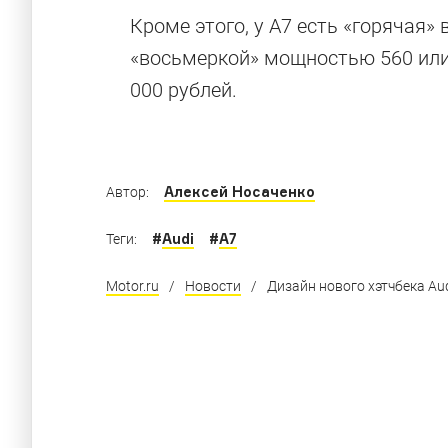
только)
Кроме этого, у A7 есть «горячая» 
«восьмеркой» мощностью 560 или 
000 рублей.
Четырех- и пятидверки, которые так же быс
Алексей Носаченко
Автор:
#
Audi
#
A7
Теги:
Motor.ru
/
Новости
/
Дизайн нового хэтчбека Au