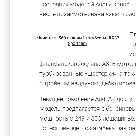
последних моделей Audi и концеп
числе позаимствована узкая голо
Пл
Мини-тест: 560-сильный хэтчбек Audi RS7
пл
Sportback
ис
флагманского седана A8. В мото
турбированные «шестерки», а так
с тройным наддувом, дебютирова
Текущее поколение Audi A7 доступн
Модель предлагается с бензиновы
мощностью 249 и 333 лошадиных
Жутко быстр
полноприводного хэтчбека разгоня