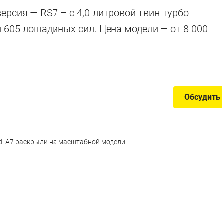
версия — RS7 – c 4,0-литровой твин-турбо
605 лошадиных сил. Цена модели — от 8 000
тры, как суперкары
Обсудить
di A7 раскрыли на масштабной модели