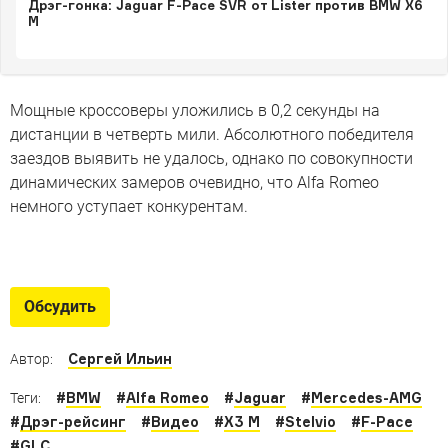
Дрэг-гонка: Jaguar F-Pace SVR от Lister против BMW X6
M
Мощные кроссоверы уложились в 0,2 секунды на
дистанции в четверть мили. Абсолютного победителя
заездов выявить не удалось, однако по совокупности
динамических замеров очевидно, что Alfa Romeo
немного уступает конкурентам.
10 внедорожников, которые
заткнут за пояс суперкары
Обсудить
1000-сильный броневик Rezvani, Qashqai с
«максималкой» в 382 км/ч и другие вседорожники, с
Сергей Ильин
Автор:
которыми лучше ничем не меряться
#
BMW
#
Alfa Romeo
#
Jaguar
#
Mercedes-AMG
Теги:
#
Дрэг-рейсинг
#
Видео
#
X3 M
#
Stelvio
#
F-Pace
#
GLC