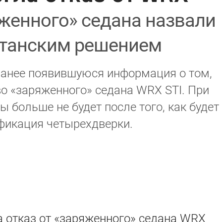
яженного» седана назвали
итанским решением
ранее появившуюся информация о том,
во «заряженного» седана WRX STI. При
 больше не будет после того, как будет
фикация четырехдверки.
 отказ от «заряженного» седана WRX