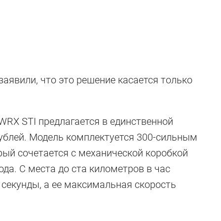
заявили, что это решение касается только
WRX STI предлагается в единственной
 машины Япони
рублей. Модель комплектуется 300-сильным
рый сочетается с механической коробкой
ода. С места до ста километров в час
 секунды, а ее максимальная скорость
ии Японии