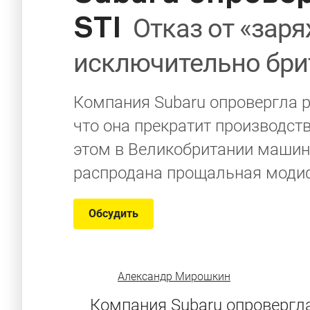
STI
Отказ от «зар
исключительно бр
Компания Subaru опровергла 
что она прекратит производст
этом в Великобритании машины
распродана прощальная моди
Обсудить
Александр Мирошкин
Компания Subaru опровергла