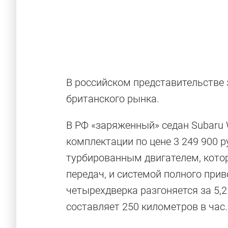
В российском представительстве 
британского рынка.
В РФ «заряженный» седан Subaru 
Величайшие
комплектации по цене 3 249 900 
турбированным двигателем, кото
передач, и системой полного прив
четырехдверка разгоняется за 5,2
составляет 250 километров в час.
Топ-10 самых важных автомобилей в истор