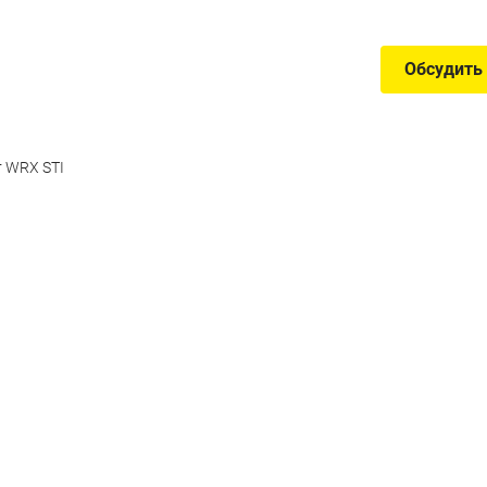
Обсудить
т WRX STI