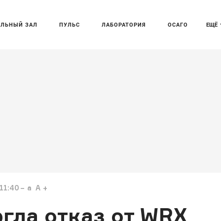
АЛЬНЫЙ ЗАЛ
ПУЛЬС
ЛАБОРАТОРИЯ
ОСАГО
ЕЩЁ
11:40
a
A
гла отказ от WRX