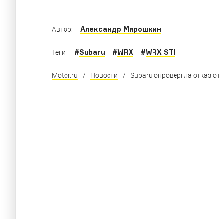
Александр Мирошкин
Автор:
#
Subaru
#
WRX
#
WRX STI
Теги:
Motor.ru
/
Новости
/
Subaru опровергла отказ о