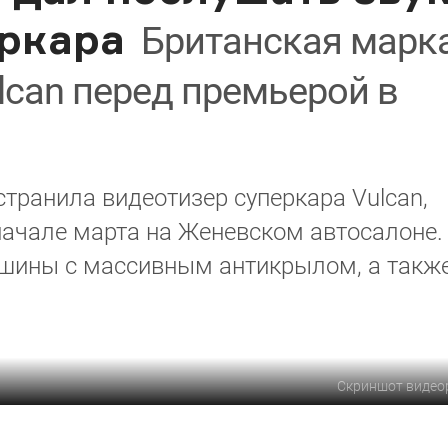
еркара
Британская марк
lcan перед премьерой в
странила видеотизер суперкара Vulcan,
начале марта на Женевском автосалоне.
ашины с массивным антикрылом, а такж
Скриншот видео