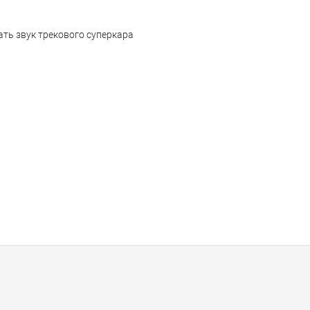
ать звук трекового суперкара