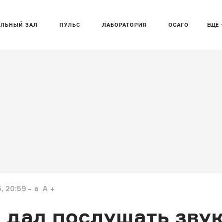
АЛЬНЫЙ ЗАЛ
ПУЛЬС
ЛАБОРАТОРИЯ
ОСАГО
ЕЩЁ
, 20:59
a
A
 дал послушать зву