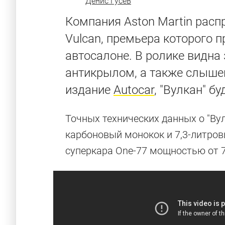
Денис Гусев
Компания Aston Martin расп
Vulcan, премьера которого 
автосалоне. В ролике видн
антикрылом, а также слышен
издание
Autocar
, "Вулкан" 
Точных технических данных о "Ву
карбоновый монокок и 7,3-литро
суперкара One-77 мощностью от 