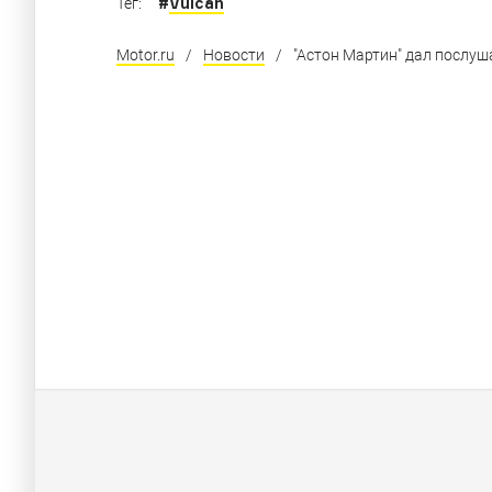
#
Vulcan
Тег:
Motor.ru
/
Новости
/
"Астон Мартин" дал послуш